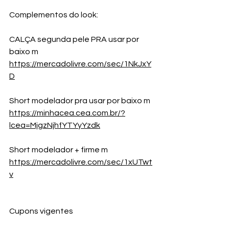
Complementos do look:
CALÇA segunda pele PRA usar por 
baixo m
https://mercadolivre.com/sec/1NkJxY
D
Short modelador pra usar por baixo m
https://minhacea.cea.com.br/?
lcea=MjgzNjhfYTYyYzdk
Short modelador + firme m 
https://mercadolivre.com/sec/1xUTwt
v
Cupons vigentes