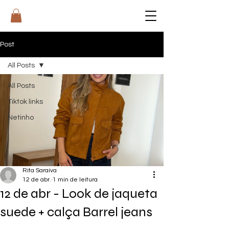
RI
T
A
Post
All Posts
All Posts
Tiktok links
Netinho
Rita Saraiva
12 de abr.
1 min de leitura
12 de abr - Look de jaqueta
suede + calça Barrel jeans