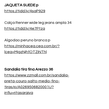
JAQUETA SUEDE p
https://tidd.ly/4sqP929
Calça Renner wide leg jeans ampla 34
https://tidd.ly/4e7Ptzq
Algodao peruno branca p
https://minhacea.cea.com.br/?
lcea=MjgzNjhfOTZiNThl
Sandalia tira fina Arezzo 36
https://www.zzmall.com.br/sandalia-
preta-couro-salto-medio-fino-
tiras/p/A0269506820001U?
influ=ritasaraiva