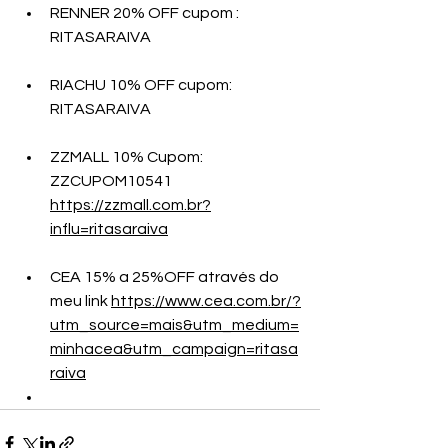
RENNER 20% OFF cupom : 
RITASARAIVA
RIACHU 10% OFF cupom: 
RITASARAIVA 
ZZMALL 10% Cupom:   
ZZCUPOM10541 
https://zzmall.com.br?
influ=ritasaraiva
CEA 15% a 25%OFF através do 
meu link 
https://www.cea.com.br/?
utm_source=mais&utm_medium=
minhacea&utm_campaign=ritasa
raiva