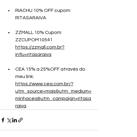
RIACHU 10% OFF cupom: 
RITASARAIVA 
ZZMALL 10% Cupom:   
ZZCUPOM10541 
https://zzmall.com.br?
influ=ritasaraiva
CEA 15% a 25%OFF através do 
meu link: 
https://www.cea.com.br/?
utm_source=mais&utm_medium=
minhacea&utm_campaign=ritasa
raiva