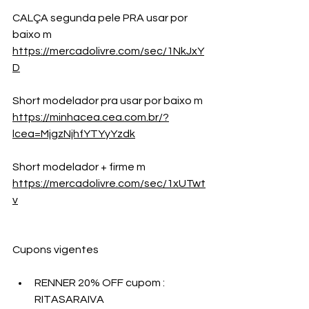
CALÇA segunda pele PRA usar por 
baixo m
https://mercadolivre.com/sec/1NkJxY
D
Short modelador pra usar por baixo m 
https://minhacea.cea.com.br/?
lcea=MjgzNjhfYTYyYzdk
Short modelador + firme m 
https://mercadolivre.com/sec/1xUTwt
v
Cupons vigentes
RENNER 20% OFF cupom : 
RITASARAIVA 