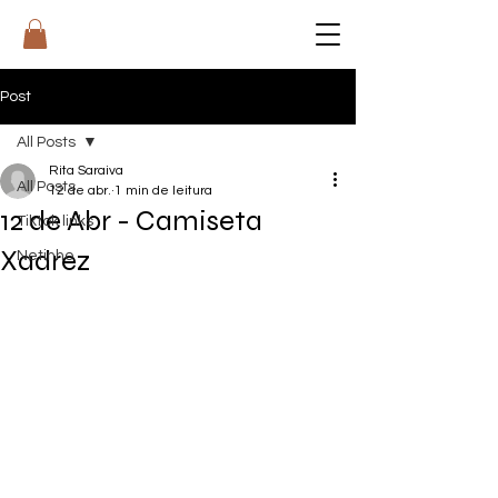
RI
T
A
Post
All Posts
Rita Saraiva
All Posts
12 de abr.
1 min de leitura
12 de Abr - Camiseta
Tiktok links
Xadrez
Netinho