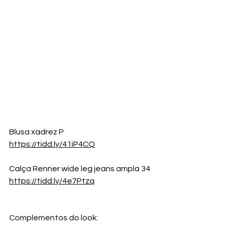
Blusa xadrez P
https://tidd.ly/41iP4CQ
Calça Renner wide leg jeans ampla 34
https://tidd.ly/4e7Ptzq
Complementos do look: