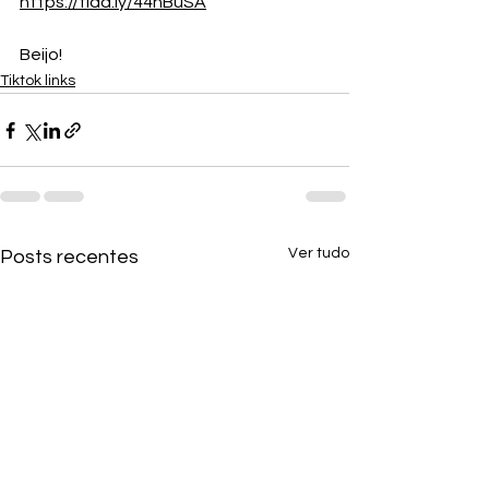
https://tidd.ly/44hBuSA
Beijo!
Tiktok links
Ver tudo
Posts recentes