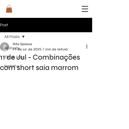
RI
T
A
Post
All Posts
Rita Saraiva
All Posts
11 de jul. de 2025
1 min de leitura
11 de Jul - Combinações
Tiktok links
com short saia marrom
Netinho