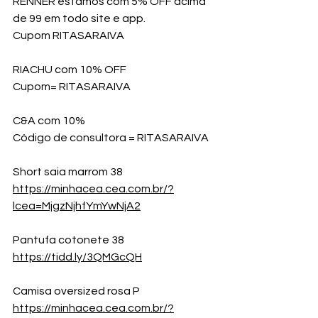
RENNER estamos com 5% OFF acima 
de 99 em todo site e app.
Cupom RITASARAIVA
RIACHU com 10% OFF
Cupom= RITASARAIVA
C&A com 10%
Código de consultora = RITASARAIVA
Short saia marrom 38
https://minhacea.cea.com.br/?
lcea=MjgzNjhfYmYwNjA2
Pantufa cotonete 38
https://tidd.ly/3QMGcQH
Camisa oversized rosa P 
https://minhacea.cea.com.br/?