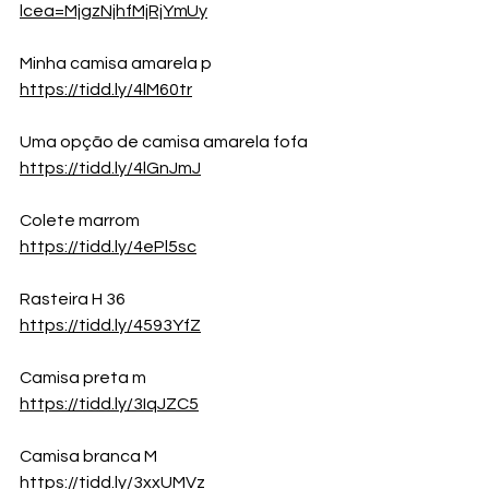
lcea=MjgzNjhfMjRjYmUy
Minha camisa amarela p
https://tidd.ly/4lM60tr
Uma opção de camisa amarela fofa
https://tidd.ly/4lGnJmJ
Colete marrom
https://tidd.ly/4ePl5sc
Rasteira H 36
https://tidd.ly/4593YfZ
Camisa preta m 
https://tidd.ly/3IqJZC5
Camisa branca M
https://tidd.ly/3xxUMVz