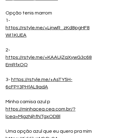
Opção tenis marrom 
1- 
https://rstyle.me/+LjnwR_zKd8pgHF8
WI1KUEA
2- 
https://rstyle.me/+KAAUjZaXywG3c68
EmRfxOQ
3- 
https://rstyle.me/+AsTY5H-
6cFPt3PHfAL9adA
Minha camisa azul p
https://minhacea.cea.com.br/?
lcea=MjgzNjhfNTgxODBl
Uma opção azul que eu quero pra mim