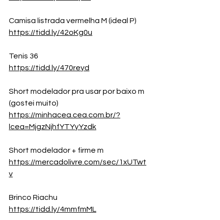
Camisa listrada vermelha M (ideal P)
https://tidd.ly/42oKg0u
Tenis 36
https://tidd.ly/470reyd
Short modelador pra usar por baixo m 
(gostei muito)
https://minhacea.cea.com.br/?
lcea=MjgzNjhfYTYyYzdk
Short modelador + firme m 
https://mercadolivre.com/sec/1xUTwt
v
Brinco Riachu 
https://tidd.ly/4mmfmML