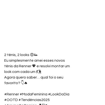
2 tênis, 2 looks 😍👟
Eu simplesmente amei esses novos 
tênis da Renner 💖 e resolvi montar um 
look com cada um 💃🕺
Agora quero saber… qual foi o seu 
favorito? 👇🔥
#Renner
#ModaFeminina
#LookDoDia
#OOTD
#Tendências2025