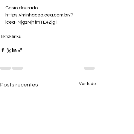
Casio dourado
https://minhacea.cea.com.br/?
lcea=MjgzNjhfMTE4Zjg1
Tiktok links
Ver tudo
Posts recentes