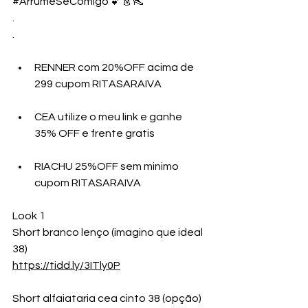
#ArrumeSeComigo
 💕👗👠
.
.
RENNER com 20%OFF acima de 
299 cupom RITASARAIVA
CEA utilize o meu link e ganhe 
35% OFF e frente gratis
RIACHU 25%OFF sem minimo 
cupom RITASARAIVA
Look 1
Short branco lenço (imagino que ideal 
38)
https://tidd.ly/3ITly0P
Short alfaiataria cea cinto 38 (opção)