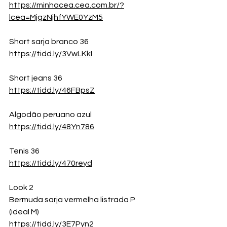
https://minhacea.cea.com.br/?
lcea=MjgzNjhfYWE0YzM5
Short sarja branco 36
https://tidd.ly/3VwLKkI
Short jeans 36
https://tidd.ly/46FBpsZ
Algodão peruano azul
https://tidd.ly/48Yn786
Tenis 36
https://tidd.ly/470reyd
Look 2
Bermuda sarja vermelha listrada P 
(ideal M)
https://tidd.ly/3E7Pyn2