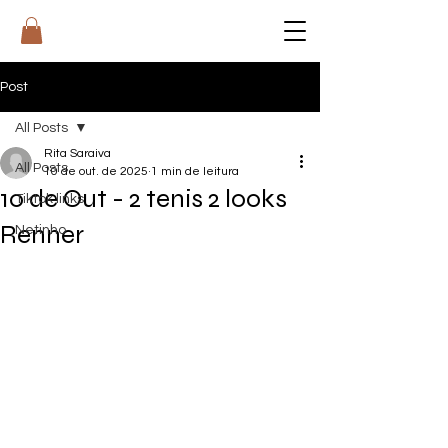
RI
T
A
Post
All Posts
Rita Saraiva
All Posts
10 de out. de 2025
1 min de leitura
10 de Out - 2 tenis 2 looks
Tiktok links
Renner
Netinho