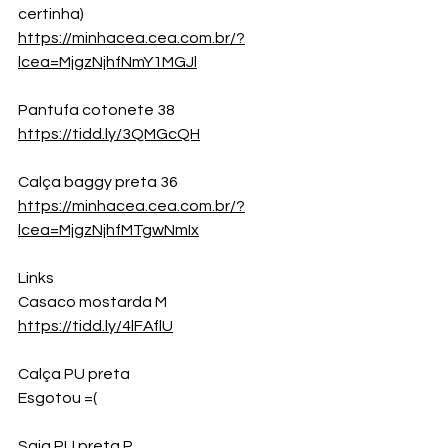
certinha)
https://minhacea.cea.com.br/?
lcea=MjgzNjhfNmY1MGJl
Pantufa cotonete 38
https://tidd.ly/3QMGcQH
Calça baggy preta 36
https://minhacea.cea.com.br/?
lcea=MjgzNjhfMTgwNmIx
Links
Casaco mostarda M
https://tidd.ly/4lFAflU
Calça PU preta
Esgotou =(
Saia PU preta P