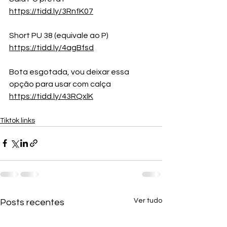
https://tidd.ly/3RnfK07
Short PU 38 (equivale ao P)
https://tidd.ly/4agBfsd
Bota esgotada, vou deixar essa 
opção para usar com calça
https://tidd.ly/43RQxlK
Tiktok links
Ver tudo
Posts recentes