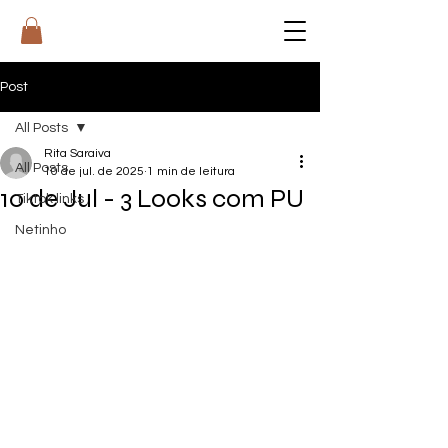
RI
T
A
Post
All Posts
Rita Saraiva
All Posts
10 de jul. de 2025
1 min de leitura
10 de Jul - 3 Looks com PU
Tiktok links
Netinho