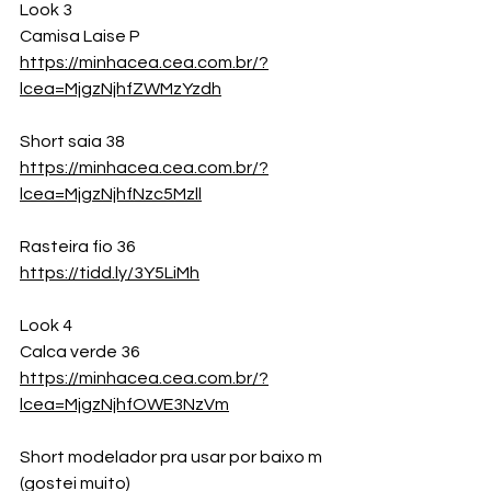
Look 3
Camisa Laise P
https://minhacea.cea.com.br/?
lcea=MjgzNjhfZWMzYzdh
Short saia 38
https://minhacea.cea.com.br/?
lcea=MjgzNjhfNzc5Mzll
Rasteira fio 36
https://tidd.ly/3Y5LiMh
Look 4
Calca verde 36
https://minhacea.cea.com.br/?
lcea=MjgzNjhfOWE3NzVm
Short modelador pra usar por baixo m 
(gostei muito)