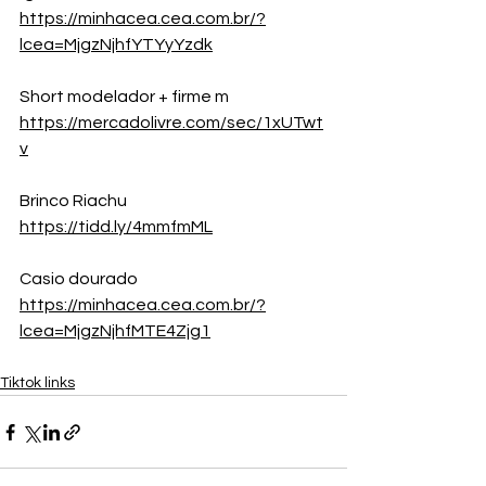
https://minhacea.cea.com.br/?
lcea=MjgzNjhfYTYyYzdk
Short modelador + firme m 
https://mercadolivre.com/sec/1xUTwt
v
Brinco Riachu 
https://tidd.ly/4mmfmML
Casio dourado
https://minhacea.cea.com.br/?
lcea=MjgzNjhfMTE4Zjg1
Tiktok links