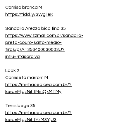
Camisa branca M
https://tidd.ly/3WgileK
Sandália Arezzo bico fino 35
https://www.zzmall.com.br/sandalia-
preta-couro-salto-medio-
tiras/p/A1356400030003U?
influ=ritasaraiva
Look 2
Camiseta marrom M
https://minhacea.cea.com.br/?
lcea=MjgzNjhfMmQxMTMy
Tenis bege 35
https://minhacea.cea.com.br/?
lcea=MjgzNjhfYzM3YjU3