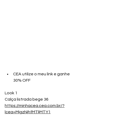
CEA utilize o meu link e ganhe 
30% OFF
Look 1
Calça listrada bege 36
https://minhacea.cea.com.br/?
lcea=MjgzNjhfMTljMTY1