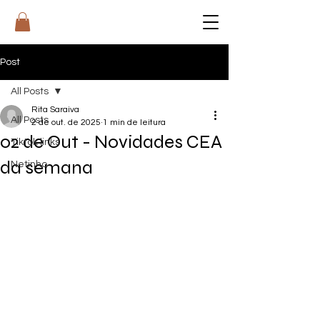
RI
T
A
Post
All Posts
Rita Saraiva
All Posts
2 de out. de 2025
1 min de leitura
02 de Out - Novidades CEA
Tiktok links
da semana
Netinho