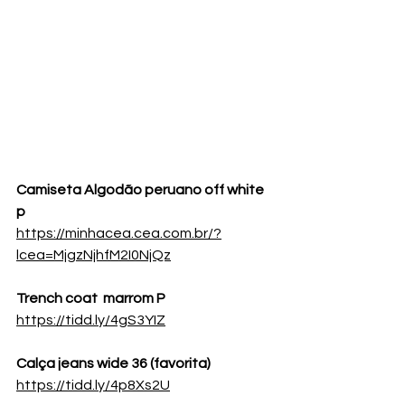
Camiseta Algodão peruano off white  
p
https://minhacea.cea.com.br/?
lcea=MjgzNjhfM2I0NjQz
Trench coat  marrom P 
https://tidd.ly/4gS3YIZ
Calça
 jeans wide 36 (favorita)
https://tidd.ly/4p8Xs2U