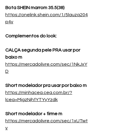
Bota SHEIN marrom 35.5(38)
https://onelink.shein.com/1/5lauzq204
p4v
Complementos do look:
CALÇA segunda pele PRA usar por 
baixo m
https://mercadolivre.com/sec/1NkJxY
D
Short modelador pra usar por baixo m 
https://minhacea.cea.com.br/?
lcea=MjgzNjhfYTYyYzdk
Short modelador + firme m 
https://mercadolivre.com/sec/1xUTwt
v