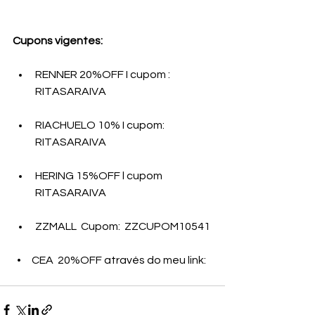
Cupons vigentes:
RENNER 20%OFF I cupom : 
RITASARAIVA 
RIACHUELO 10% I cupom: 
RITASARAIVA 
HERING 15%OFF l cupom 
RITASARAIVA
ZZMALL  Cupom:  ZZCUPOM10541
  •     CEA  20%OFF através do meu link: