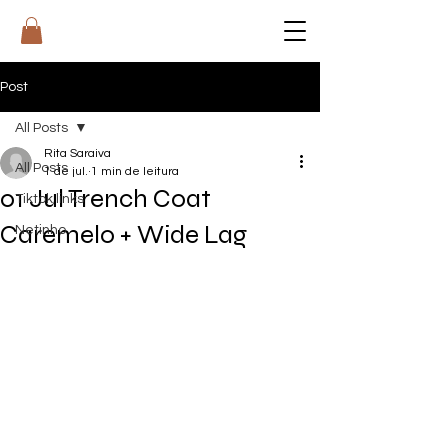
RI
T
A
Post
All Posts
Rita Saraiva
All Posts
1 de jul.
1 min de leitura
01 Jul Trench Coat
Tiktok links
Caremelo + Wide Lag
Netinho