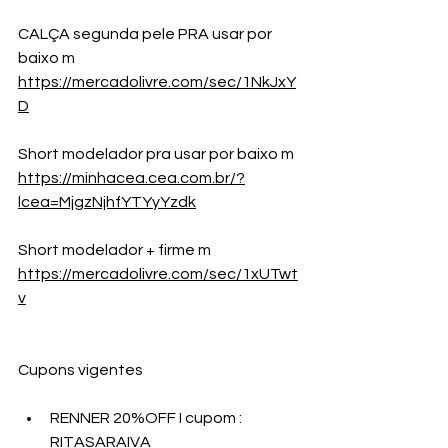
CALÇA segunda pele PRA usar por 
baixo m
https://mercadolivre.com/sec/1NkJxY
D
Short modelador pra usar por baixo m 
https://minhacea.cea.com.br/?
lcea=MjgzNjhfYTYyYzdk
Short modelador + firme m 
https://mercadolivre.com/sec/1xUTwt
v
Cupons vigentes
RENNER 20%OFF I cupom : 
RITASARAIVA 