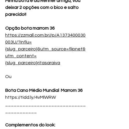
Minha bota e da Renner antiga, vou 
deixar 2 opções com o bico e salto 
parecido!!
Opção bota marrom 36
https://zzmall.com.br//p/A1373400030
003U/?influ=
{slug_parceiro}&utm_source=flipnet&
utm_content=
{slug_parceiro}ritasaraiva
Ou 
Bota Cano Médio Mundial  Marrom 36 
https://tidd.ly/4vMlWRW
____________________________
___________
Complementos do look: