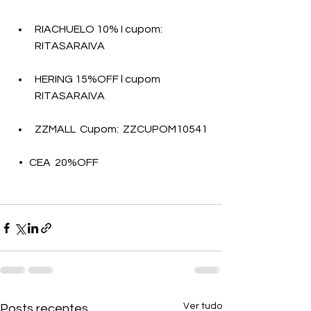
RIACHUELO 10% I cupom: 
RITASARAIVA 
HERING 15%OFF l cupom 
RITASARAIVA
ZZMALL  Cupom:  ZZCUPOM10541
   •   CEA  20%OFF 
Ver tudo
Posts recentes