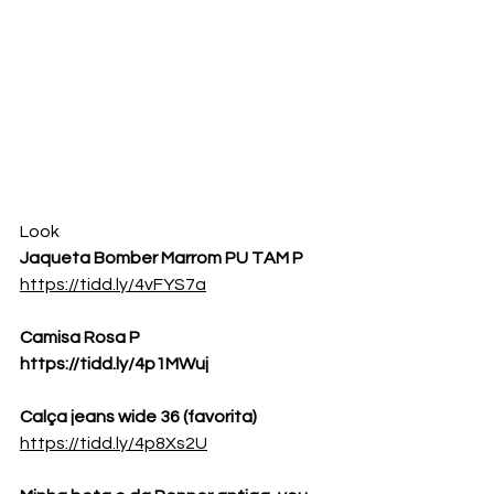
Look 
Jaqueta Bomber Marrom PU TAM P 
https://tidd.ly/4vFYS7a
Camisa Rosa P 
https://tidd.ly/4p1MWuj
Calça jeans wide 36 (favorita)
https://tidd.ly/4p8Xs2U