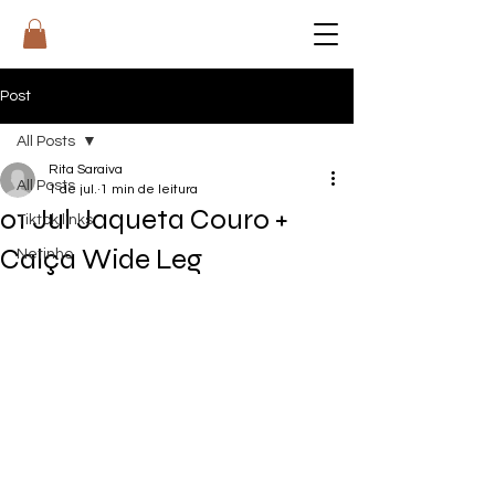
RI
T
A
Post
All Posts
Rita Saraiva
All Posts
1 de jul.
1 min de leitura
01 Jul Jaqueta Couro +
Tiktok links
Calça Wide Leg
Netinho